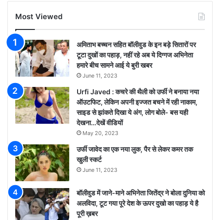
Most Viewed
अमिताभ बच्चन सहित बॉलीवुड के इन बड़े सितारों पर
टूटा दुखों का पहाड़, नहीं रहे अब ये दिग्गज अभिनेता
हमारे बीच सामने आई ये बुरी खबर
June 11, 2023
Urfi Javed : कचरे की थैली को उर्फी ने बनाया नया
ऑउटफिट, लेकिन अपनी इज्जत बचने में रही नाकाम,
साइड से झांकते दिखा ये अंग, लोग बोले- बस यही
देखना…देखें वीडियों
May 20, 2023
उर्फी जावेद का एक नया लुक, पैर से लेकर कमर तक
खुली स्कर्ट
June 11, 2023
बॉलीवुड में जाने-माने अभिनेता जितेंद्र ने बोला दुनिया को
अलविदा, टूट गया पूरे देश के ऊपर दुखो का पहाड़ ये है
पूरी ख़बर