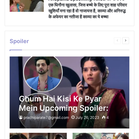
एक घिनौना खुलासा, जिस बच्चे के लिए पूरा शाह परिवार
खुशियाँ मना रहा है वो नाजायस है, काव्या और अनिरुद्ध
के अफेयर का नतीजा है काव्या का ये बच्चा
Spoiler
Previous
Next
page
page
Ghum Hai Kisi Ke Pyar
Mein Upcoming Spoiler:
रीवा के धोके से टूट चूका है ईशान,
prachiparate7@gmail.com
July 26, 2023
4
सवी को अपने करियर के लिए अपनी
खुद की शादी से भागके आने पर ईशान