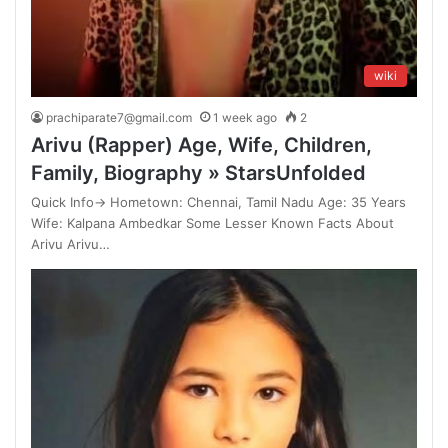
wiki
prachiparate7@gmail.com
1 week ago
2
Arivu (Rapper) Age, Wife, Children,
Family, Biography » StarsUnfolded
Quick Info→ Hometown: Chennai, Tamil Nadu Age: 35 Years
Wife: Kalpana Ambedkar Some Lesser Known Facts About
Arivu Arivu…