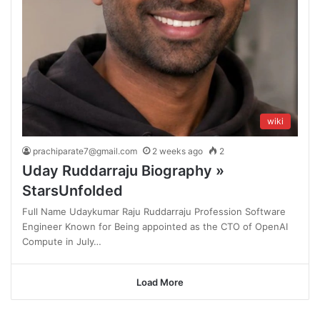
wiki
prachiparate7@gmail.com
2 weeks ago
2
Uday Ruddarraju Biography »
StarsUnfolded
Full Name Udaykumar Raju Ruddarraju Profession Software
Engineer Known for Being appointed as the CTO of OpenAI
Compute in July…
Load More