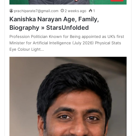
prachiparate7@gmail.com
2 weeks ago
1
Kanishka Narayan Age, Family,
Biography » StarsUnfolded
Profession Politician Known for Being appointed as UK’s first
Minister for Artificial Intelligence (July 2026) Physical Stats
Eye Colour Light…