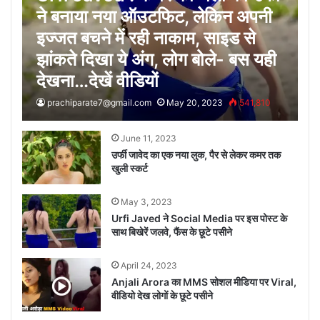
ने बनाया नया ऑउटफिट, लेकिन अपनी
इज्जत बचने में रही नाकाम, साइड से
झांकते दिखा ये अंग, लोग बोले- बस यही
देखना…देखें वीडियों
prachiparate7@gmail.com
May 20, 2023
541,810
June 11, 2023
उर्फी जावेद का एक नया लुक, पैर से लेकर कमर तक
खुली स्कर्ट
May 3, 2023
Urfi Javed ने Social Media पर इस पोस्ट के
साथ बिखेरें जलवे, फैंस के छूटे पसीने
April 24, 2023
Anjali Arora का MMS सोशल मीडिया पर Viral,
वीडियो देख लोगों के छूटे पसीने