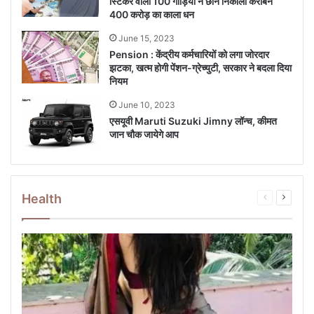
स्टिकर वाली 100 गाड़ियों ने छान निकाला करीबन
400 करोड़ का काला धन
June 15, 2023
Pension : केंद्रीय कर्मचार‍ियों को लगा जोरदार
झटका, खत्म होगी पेंशन-ग्रेच्‍युटी, सरकार ने बदला दिया
न‍ियम
June 10, 2023
एसयूवी Maruti Suzuki Jimny लॉन्च, कीमत
जान चौक जायेगे आप
Health
Previous
Next
page
page