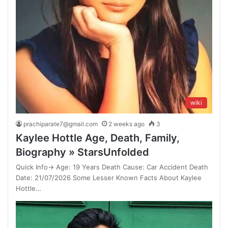
wiki
prachiparate7@gmail.com
2 weeks ago
3
Kaylee Hottle Age, Death, Family,
Biography » StarsUnfolded
Quick Info→ Age: 19 Years Death Cause: Car Accident Death
Date: 21/07/2026 Some Lesser Known Facts About Kaylee
Hottle…