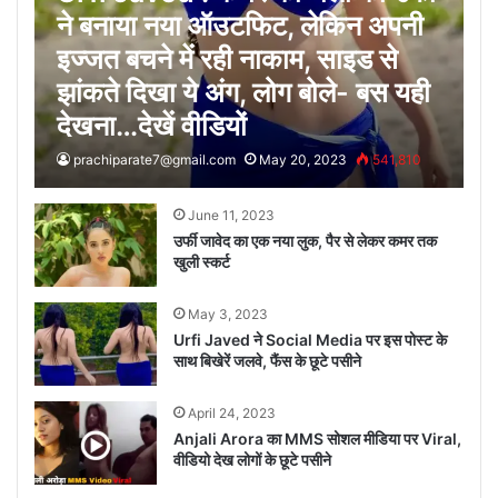
ने बनाया नया ऑउटफिट, लेकिन अपनी
इज्जत बचने में रही नाकाम, साइड से
झांकते दिखा ये अंग, लोग बोले- बस यही
देखना…देखें वीडियों
prachiparate7@gmail.com
May 20, 2023
541,810
June 11, 2023
उर्फी जावेद का एक नया लुक, पैर से लेकर कमर तक
खुली स्कर्ट
May 3, 2023
Urfi Javed ने Social Media पर इस पोस्ट के
साथ बिखेरें जलवे, फैंस के छूटे पसीने
April 24, 2023
Anjali Arora का MMS सोशल मीडिया पर Viral,
वीडियो देख लोगों के छूटे पसीने