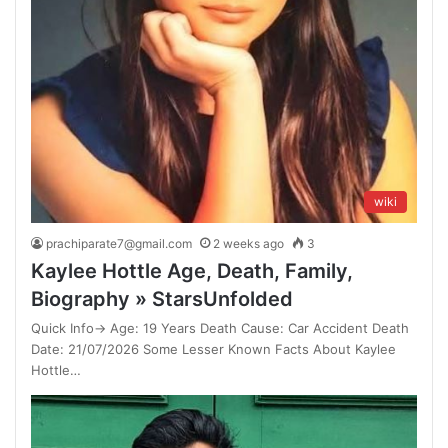
wiki
prachiparate7@gmail.com
2 weeks ago
3
Kaylee Hottle Age, Death, Family,
Biography » StarsUnfolded
Quick Info→ Age: 19 Years Death Cause: Car Accident Death
Date: 21/07/2026 Some Lesser Known Facts About Kaylee
Hottle…