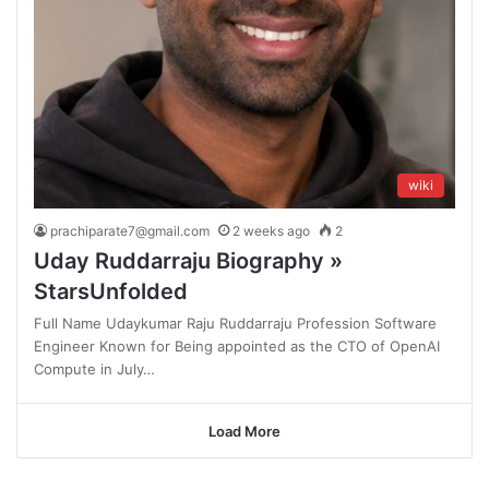
wiki
prachiparate7@gmail.com
2 weeks ago
2
Uday Ruddarraju Biography »
StarsUnfolded
Full Name Udaykumar Raju Ruddarraju Profession Software
Engineer Known for Being appointed as the CTO of OpenAI
Compute in July…
Load More