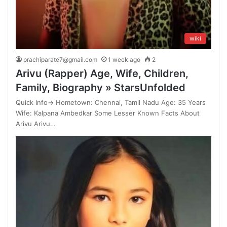
wiki
prachiparate7@gmail.com
1 week ago
2
Arivu (Rapper) Age, Wife, Children,
Family, Biography » StarsUnfolded
Quick Info→ Hometown: Chennai, Tamil Nadu Age: 35 Years
Wife: Kalpana Ambedkar Some Lesser Known Facts About
Arivu Arivu…