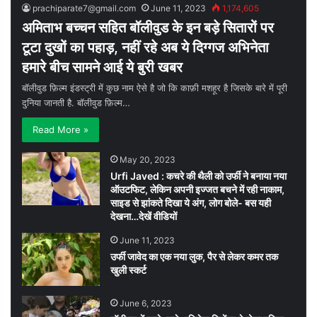
prachiparate7@gmail.com
June 11, 2023
1,174,605
अमिताभ बच्चन सहित बॉलीवुड के इन बड़े सितारों पर
टूटा दुखों का पहाड़, नहीं रहे अब ये दिग्गज अभिनेता
हमारे बीच सामने आई ये बुरी खबर
बॉलीवुड फ़िल्म इंडस्ट्री में कुछ नाम ऐसे है जो कि काफ़ी मशहूर है जिसके बारे में पूरी
दुनिया जानती है. बॉलीवुड फ़िल्म…
Read More »
May 20, 2023
Urfi Javed : कचरे की थैली को उर्फी ने बनाया नया
ऑउटफिट, लेकिन अपनी इज्जत बचने में रही नाकाम,
साइड से झांकते दिखा ये अंग, लोग बोले- बस यही
देखना…देखें वीडियों
June 11, 2023
उर्फी जावेद का एक नया लुक, पैर से लेकर कमर तक
खुली स्कर्ट
June 6, 2023