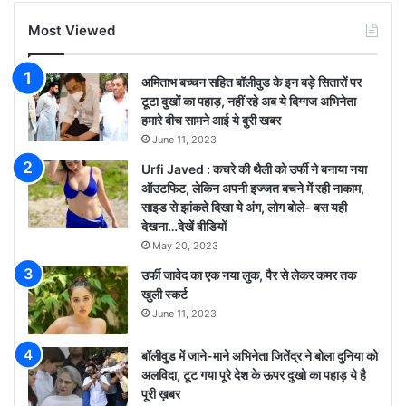
Most Viewed
अमिताभ बच्चन सहित बॉलीवुड के इन बड़े सितारों पर
टूटा दुखों का पहाड़, नहीं रहे अब ये दिग्गज अभिनेता
हमारे बीच सामने आई ये बुरी खबर
June 11, 2023
Urfi Javed : कचरे की थैली को उर्फी ने बनाया नया
ऑउटफिट, लेकिन अपनी इज्जत बचने में रही नाकाम,
साइड से झांकते दिखा ये अंग, लोग बोले- बस यही
देखना…देखें वीडियों
May 20, 2023
उर्फी जावेद का एक नया लुक, पैर से लेकर कमर तक
खुली स्कर्ट
June 11, 2023
बॉलीवुड में जाने-माने अभिनेता जितेंद्र ने बोला दुनिया को
अलविदा, टूट गया पूरे देश के ऊपर दुखो का पहाड़ ये है
पूरी ख़बर