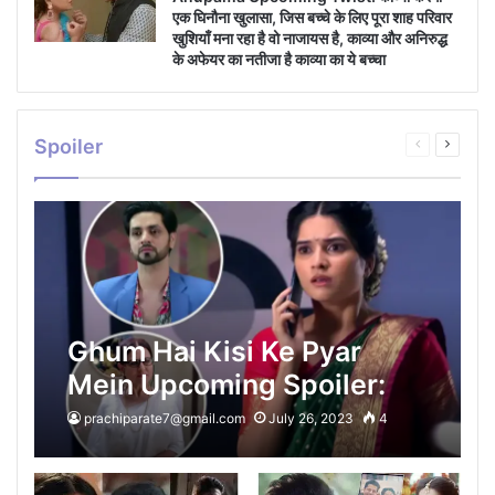
एक घिनौना खुलासा, जिस बच्चे के लिए पूरा शाह परिवार
खुशियाँ मना रहा है वो नाजायस है, काव्या और अनिरुद्ध
के अफेयर का नतीजा है काव्या का ये बच्चा
Spoiler
Previous
Next
page
page
Ghum Hai Kisi Ke Pyar
Mein Upcoming Spoiler:
रीवा के धोके से टूट चूका है ईशान,
prachiparate7@gmail.com
July 26, 2023
4
सवी को अपने करियर के लिए अपनी
खुद की शादी से भागके आने पर ईशान