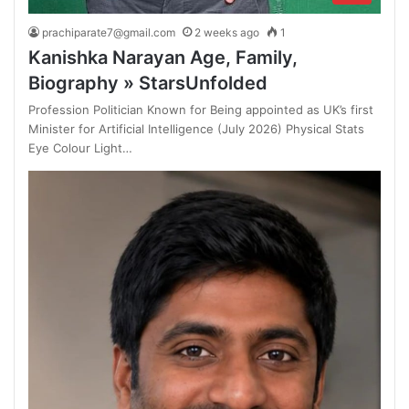
prachiparate7@gmail.com
2 weeks ago
1
Kanishka Narayan Age, Family,
Biography » StarsUnfolded
Profession Politician Known for Being appointed as UK’s first
Minister for Artificial Intelligence (July 2026) Physical Stats
Eye Colour Light…