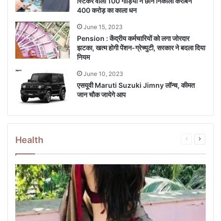
स्टिकर वाली 100 गाड़ियों ने छान निकाला करीबन
400 करोड़ का काला धन
June 15, 2023
Pension : केंद्रीय कर्मचार‍ियों को लगा जोरदार
झटका, खत्म होगी पेंशन-ग्रेच्‍युटी, सरकार ने बदला दिया
न‍ियम
June 10, 2023
एसयूवी Maruti Suzuki Jimny लॉन्च, कीमत
जान चौक जायेगे आप
Health
Previous
Next
page
page