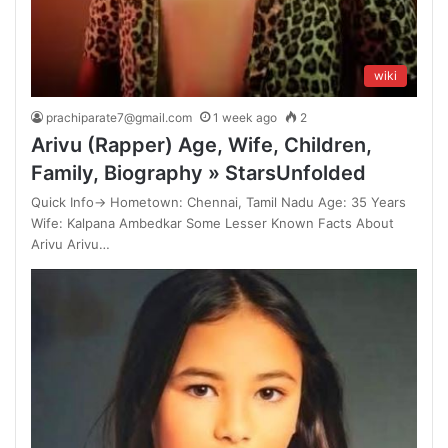
wiki
prachiparate7@gmail.com
1 week ago
2
Arivu (Rapper) Age, Wife, Children,
Family, Biography » StarsUnfolded
Quick Info→ Hometown: Chennai, Tamil Nadu Age: 35 Years
Wife: Kalpana Ambedkar Some Lesser Known Facts About
Arivu Arivu…