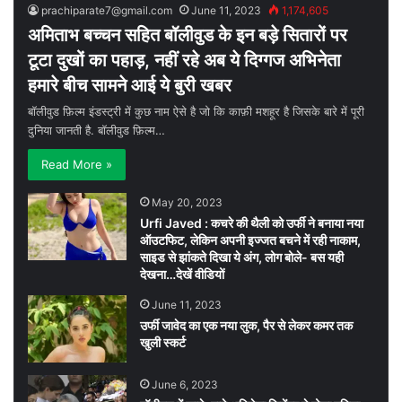
prachiparate7@gmail.com
June 11, 2023
1,174,605
अमिताभ बच्चन सहित बॉलीवुड के इन बड़े सितारों पर
टूटा दुखों का पहाड़, नहीं रहे अब ये दिग्गज अभिनेता
हमारे बीच सामने आई ये बुरी खबर
बॉलीवुड फ़िल्म इंडस्ट्री में कुछ नाम ऐसे है जो कि काफ़ी मशहूर है जिसके बारे में पूरी
दुनिया जानती है. बॉलीवुड फ़िल्म…
Read More »
May 20, 2023
Urfi Javed : कचरे की थैली को उर्फी ने बनाया नया
ऑउटफिट, लेकिन अपनी इज्जत बचने में रही नाकाम,
साइड से झांकते दिखा ये अंग, लोग बोले- बस यही
देखना…देखें वीडियों
June 11, 2023
उर्फी जावेद का एक नया लुक, पैर से लेकर कमर तक
खुली स्कर्ट
June 6, 2023