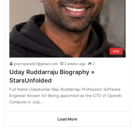
wiki
prachiparate7@gmail.com
2 weeks ago
2
Uday Ruddarraju Biography »
StarsUnfolded
Full Name Udaykumar Raju Ruddarraju Profession Software
Engineer Known for Being appointed as the CTO of OpenAI
Compute in July…
Load More