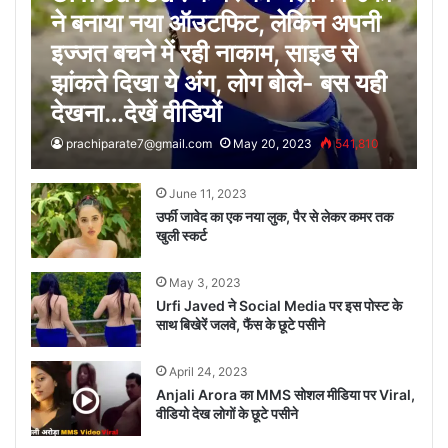
ने बनाया नया ऑउटफिट, लेकिन अपनी
इज्जत बचने में रही नाकाम, साइड से
झांकते दिखा ये अंग, लोग बोले- बस यही
देखना…देखें वीडियों
prachiparate7@gmail.com
May 20, 2023
541,810
June 11, 2023
उर्फी जावेद का एक नया लुक, पैर से लेकर कमर तक
खुली स्कर्ट
May 3, 2023
Urfi Javed ने Social Media पर इस पोस्ट के
साथ बिखेरें जलवे, फैंस के छूटे पसीने
April 24, 2023
Anjali Arora का MMS सोशल मीडिया पर Viral,
वीडियो देख लोगों के छूटे पसीने