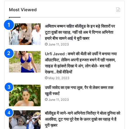
Most Viewed
अमिताभ बच्चन सहित बॉलीवुड के इन बड़े सितारों पर
टूटा दुखों का पहाड़, नहीं रहे अब ये दिग्गज अभिनेता
हमारे बीच सामने आई ये बुरी खबर
June 11, 2023
Urfi Javed : कचरे की थैली को उर्फी ने बनाया नया
ऑउटफिट, लेकिन अपनी इज्जत बचने में रही नाकाम,
साइड से झांकते दिखा ये अंग, लोग बोले- बस यही
देखना…देखें वीडियों
May 20, 2023
उर्फी जावेद का एक नया लुक, पैर से लेकर कमर तक
खुली स्कर्ट
June 11, 2023
बॉलीवुड में जाने-माने अभिनेता जितेंद्र ने बोला दुनिया को
अलविदा, टूट गया पूरे देश के ऊपर दुखो का पहाड़ ये है
पूरी ख़बर