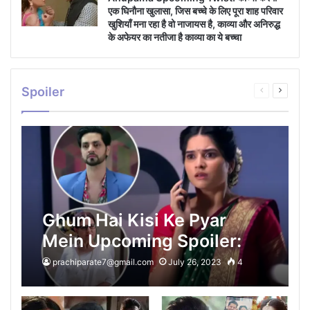
एक घिनौना खुलासा, जिस बच्चे के लिए पूरा शाह परिवार
खुशियाँ मना रहा है वो नाजायस है, काव्या और अनिरुद्ध
के अफेयर का नतीजा है काव्या का ये बच्चा
Spoiler
Previous
Next
page
page
Ghum Hai Kisi Ke Pyar
Mein Upcoming Spoiler:
रीवा के धोके से टूट चूका है ईशान,
prachiparate7@gmail.com
July 26, 2023
4
सवी को अपने करियर के लिए अपनी
खुद की शादी से भागके आने पर ईशान