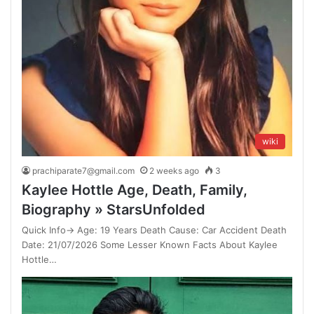
wiki
prachiparate7@gmail.com
2 weeks ago
3
Kaylee Hottle Age, Death, Family,
Biography » StarsUnfolded
Quick Info→ Age: 19 Years Death Cause: Car Accident Death
Date: 21/07/2026 Some Lesser Known Facts About Kaylee
Hottle…