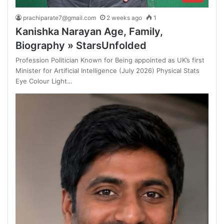
prachiparate7@gmail.com
2 weeks ago
1
Kanishka Narayan Age, Family,
Biography » StarsUnfolded
Profession Politician Known for Being appointed as UK’s first
Minister for Artificial Intelligence (July 2026) Physical Stats
Eye Colour Light…