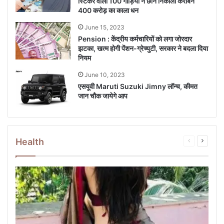
स्टिकर वाली 100 गाड़ियों ने छान निकाला करीबन
400 करोड़ का काला धन
June 15, 2023
Pension : केंद्रीय कर्मचार‍ियों को लगा जोरदार
झटका, खत्म होगी पेंशन-ग्रेच्‍युटी, सरकार ने बदला दिया
न‍ियम
June 10, 2023
एसयूवी Maruti Suzuki Jimny लॉन्च, कीमत
जान चौक जायेगे आप
Health
Previous
Next
page
page