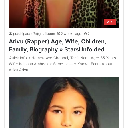
wiki
prachiparate7@gmail.com
2 weeks ago
2
Arivu (Rapper) Age, Wife, Children,
Family, Biography » StarsUnfolded
Quick Info→ Hometown: Chennai, Tamil Nadu Age: 35 Years
Wife: Kalpana Ambedkar Some Lesser Known Facts About
Arivu Arivu…