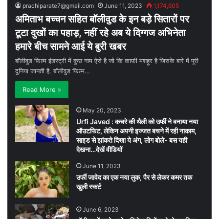
prachiparate7@gmail.com
June 11, 2023
1,174,605
अमिताभ बच्चन सहित बॉलीवुड के इन बड़े सितारों पर
टूटा दुखों का पहाड़, नहीं रहे अब ये दिग्गज अभिनेता
हमारे बीच सामने आई ये बुरी खबर
बॉलीवुड फ़िल्म इंडस्ट्री में कुछ नाम ऐसे है जो कि काफ़ी मशहूर है जिसके बारे में पूरी
दुनिया जानती है. बॉलीवुड फ़िल्म…
Read More »
May 20, 2023
Urfi Javed : कचरे की थैली को उर्फी ने बनाया नया
ऑउटफिट, लेकिन अपनी इज्जत बचने में रही नाकाम,
साइड से झांकते दिखा ये अंग, लोग बोले- बस यही
देखना…देखें वीडियों
June 11, 2023
उर्फी जावेद का एक नया लुक, पैर से लेकर कमर तक
खुली स्कर्ट
June 6, 2023