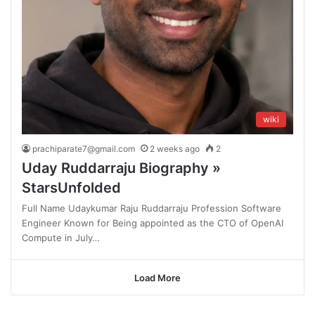
wiki
prachiparate7@gmail.com
2 weeks ago
2
Uday Ruddarraju Biography »
StarsUnfolded
Full Name Udaykumar Raju Ruddarraju Profession Software
Engineer Known for Being appointed as the CTO of OpenAI
Compute in July…
Load More