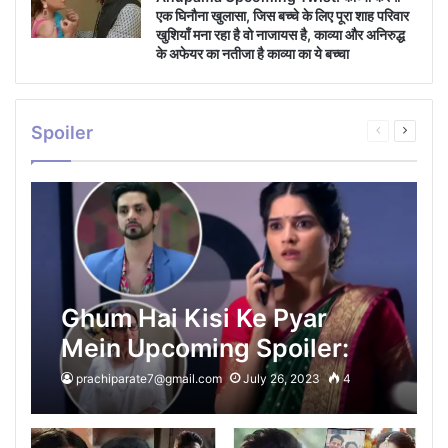
एक घिनौना खुलासा, जिस बच्चे के लिए पूरा शाह परिवार
खुशियाँ मना रहा है वो नाजायस है, काव्या और अनिरुद्ध
के अफेयर का नतीजा है काव्या का ये बच्चा
Spoiler
Previous
Next
page
page
Ghum Hai Kisi Ke Pyar
Mein Upcoming Spoiler:
रीवा के धोके से टूट चूका है ईशान,
prachiparate7@gmail.com
July 26, 2023
4
सवी को अपने करियर के लिए अपनी
खुद की शादी से भागके आने पर ईशान