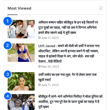
Most Viewed
अमिताभ बच्चन सहित बॉलीवुड के इन बड़े सितारों पर
टूटा दुखों का पहाड़, नहीं रहे अब ये दिग्गज अभिनेता
हमारे बीच सामने आई ये बुरी खबर
June 11, 2023
Urfi Javed : कचरे की थैली को उर्फी ने बनाया नया
ऑउटफिट, लेकिन अपनी इज्जत बचने में रही नाकाम,
साइड से झांकते दिखा ये अंग, लोग बोले- बस यही
देखना…देखें वीडियों
May 20, 2023
उर्फी जावेद का एक नया लुक, पैर से लेकर कमर तक
खुली स्कर्ट
June 11, 2023
बॉलीवुड में जाने-माने अभिनेता जितेंद्र ने बोला दुनिया को
अलविदा, टूट गया पूरे देश के ऊपर दुखो का पहाड़ ये है
पूरी ख़बर