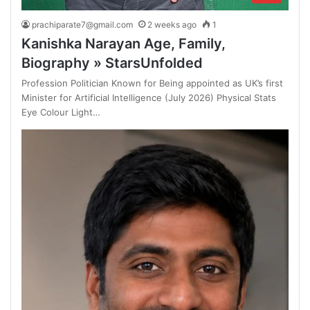
prachiparate7@gmail.com
2 weeks ago
1
Kanishka Narayan Age, Family,
Biography » StarsUnfolded
Profession Politician Known for Being appointed as UK’s first
Minister for Artificial Intelligence (July 2026) Physical Stats
Eye Colour Light…