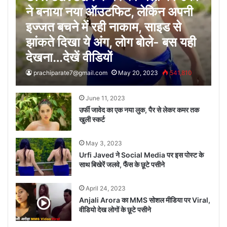
ने बनाया नया ऑउटफिट, लेकिन अपनी
इज्जत बचने में रही नाकाम, साइड से
झांकते दिखा ये अंग, लोग बोले- बस यही
देखना…देखें वीडियों
prachiparate7@gmail.com
May 20, 2023
541,810
June 11, 2023
उर्फी जावेद का एक नया लुक, पैर से लेकर कमर तक
खुली स्कर्ट
May 3, 2023
Urfi Javed ने Social Media पर इस पोस्ट के
साथ बिखेरें जलवे, फैंस के छूटे पसीने
April 24, 2023
Anjali Arora का MMS सोशल मीडिया पर Viral,
वीडियो देख लोगों के छूटे पसीने