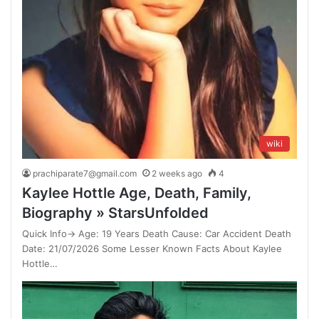
wiki
prachiparate7@gmail.com
2 weeks ago
4
Kaylee Hottle Age, Death, Family,
Biography » StarsUnfolded
Quick Info→ Age: 19 Years Death Cause: Car Accident Death
Date: 21/07/2026 Some Lesser Known Facts About Kaylee
Hottle…