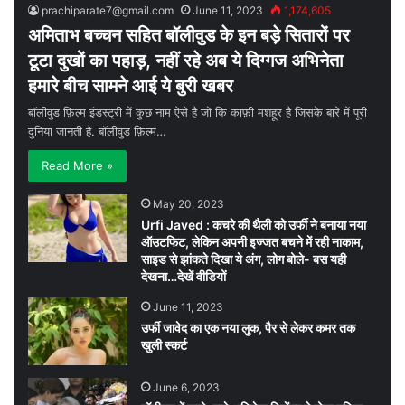
prachiparate7@gmail.com
June 11, 2023
1,174,605
अमिताभ बच्चन सहित बॉलीवुड के इन बड़े सितारों पर
टूटा दुखों का पहाड़, नहीं रहे अब ये दिग्गज अभिनेता
हमारे बीच सामने आई ये बुरी खबर
बॉलीवुड फ़िल्म इंडस्ट्री में कुछ नाम ऐसे है जो कि काफ़ी मशहूर है जिसके बारे में पूरी
दुनिया जानती है. बॉलीवुड फ़िल्म…
Read More »
May 20, 2023
Urfi Javed : कचरे की थैली को उर्फी ने बनाया नया
ऑउटफिट, लेकिन अपनी इज्जत बचने में रही नाकाम,
साइड से झांकते दिखा ये अंग, लोग बोले- बस यही
देखना…देखें वीडियों
June 11, 2023
उर्फी जावेद का एक नया लुक, पैर से लेकर कमर तक
खुली स्कर्ट
June 6, 2023