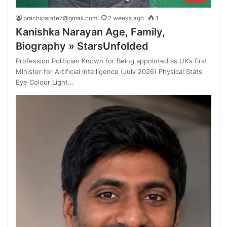
prachiparate7@gmail.com
2 weeks ago
1
Kanishka Narayan Age, Family,
Biography » StarsUnfolded
Profession Politician Known for Being appointed as UK’s first
Minister for Artificial Intelligence (July 2026) Physical Stats
Eye Colour Light…