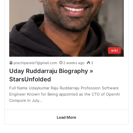
wiki
prachiparate7@gmail.com
2 weeks ago
2
Uday Ruddarraju Biography »
StarsUnfolded
Full Name Udaykumar Raju Ruddarraju Profession Software
Engineer Known for Being appointed as the CTO of OpenAI
Compute in July…
Load More