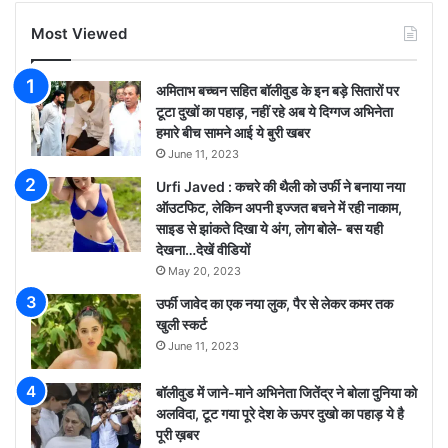
Most Viewed
अमिताभ बच्चन सहित बॉलीवुड के इन बड़े सितारों पर
टूटा दुखों का पहाड़, नहीं रहे अब ये दिग्गज अभिनेता
हमारे बीच सामने आई ये बुरी खबर
June 11, 2023
Urfi Javed : कचरे की थैली को उर्फी ने बनाया नया
ऑउटफिट, लेकिन अपनी इज्जत बचने में रही नाकाम,
साइड से झांकते दिखा ये अंग, लोग बोले- बस यही
देखना…देखें वीडियों
May 20, 2023
उर्फी जावेद का एक नया लुक, पैर से लेकर कमर तक
खुली स्कर्ट
June 11, 2023
बॉलीवुड में जाने-माने अभिनेता जितेंद्र ने बोला दुनिया को
अलविदा, टूट गया पूरे देश के ऊपर दुखो का पहाड़ ये है
पूरी ख़बर