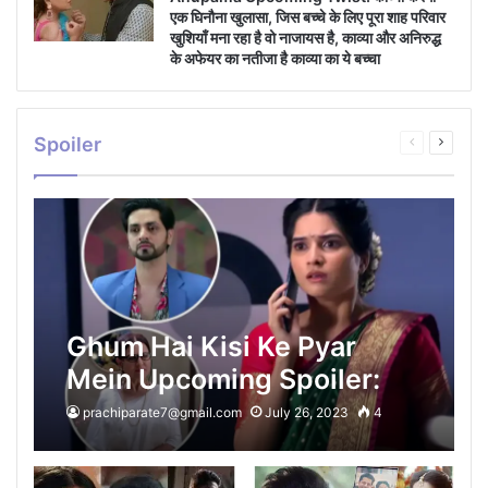
एक घिनौना खुलासा, जिस बच्चे के लिए पूरा शाह परिवार
खुशियाँ मना रहा है वो नाजायस है, काव्या और अनिरुद्ध
के अफेयर का नतीजा है काव्या का ये बच्चा
Spoiler
Previous
Next
page
page
Ghum Hai Kisi Ke Pyar
Mein Upcoming Spoiler:
रीवा के धोके से टूट चूका है ईशान,
prachiparate7@gmail.com
July 26, 2023
4
सवी को अपने करियर के लिए अपनी
खुद की शादी से भागके आने पर ईशान