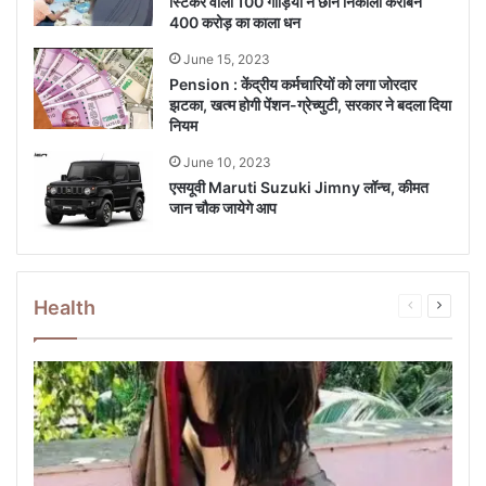
स्टिकर वाली 100 गाड़ियों ने छान निकाला करीबन
400 करोड़ का काला धन
June 15, 2023
Pension : केंद्रीय कर्मचार‍ियों को लगा जोरदार
झटका, खत्म होगी पेंशन-ग्रेच्‍युटी, सरकार ने बदला दिया
न‍ियम
June 10, 2023
एसयूवी Maruti Suzuki Jimny लॉन्च, कीमत
जान चौक जायेगे आप
Health
Previous
Next
page
page