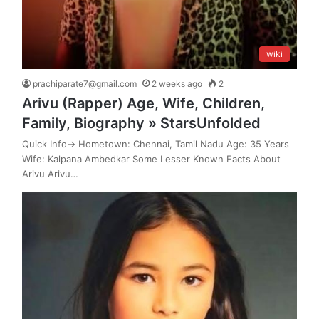
wiki
prachiparate7@gmail.com
2 weeks ago
2
Arivu (Rapper) Age, Wife, Children,
Family, Biography » StarsUnfolded
Quick Info→ Hometown: Chennai, Tamil Nadu Age: 35 Years
Wife: Kalpana Ambedkar Some Lesser Known Facts About
Arivu Arivu…