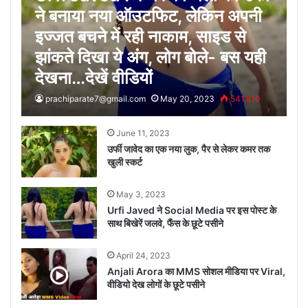
ने बनाया नया ऑउटफिट, लेकिन अपनी
इज्जत बचने में रही नाकाम, साइड से
झांकते दिखा ये अंग, लोग बोले- बस यही
देखना…देखें वीडियों
prachiparate7@gmail.com
May 20, 2023
541,810
June 11, 2023
उर्फी जावेद का एक नया लुक, पैर से लेकर कमर तक
खुली स्कर्ट
May 3, 2023
Urfi Javed ने Social Media पर इस पोस्ट के
साथ बिखेरें जलवे, फैंस के छूटे पसीने
April 24, 2023
Anjali Arora का MMS सोशल मीडिया पर Viral,
वीडियो देख लोगों के छूटे पसीने