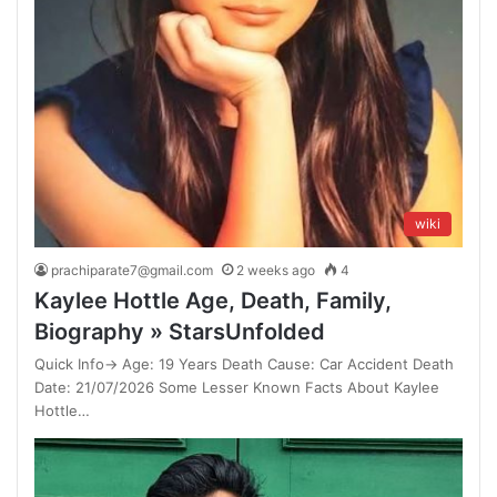
wiki
prachiparate7@gmail.com
2 weeks ago
4
Kaylee Hottle Age, Death, Family,
Biography » StarsUnfolded
Quick Info→ Age: 19 Years Death Cause: Car Accident Death
Date: 21/07/2026 Some Lesser Known Facts About Kaylee
Hottle…