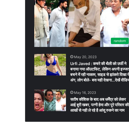
random
May 20, 2023
Urfi Javed : कचरे की थैली को उर्फी ने
बनाया नया ऑउटफिट, लेकिन अपनी इज्ज
बचने में रही नाकाम, साइड से झांकते दिखा य
अंग, लोग बोले- बस यही देखना…देखें वीडियो
May 16, 2023
सतीष कौशिक के बाद अब धर्मेंद्र को लेकर
आई बुरी खबर, पत्नी हेमा और पूरे परिवार की
आखों से नही ले रहे है आंसू रुकने का नाम