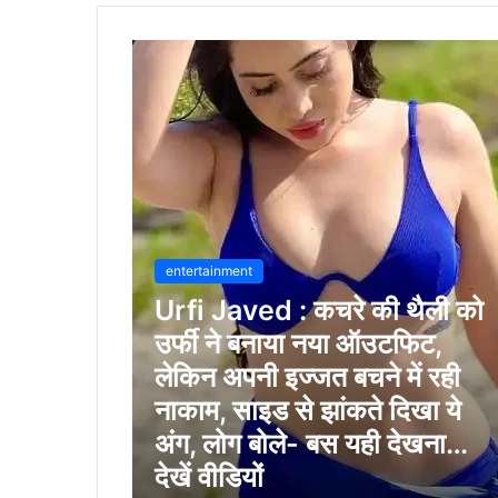
entertainment
Urfi Javed : कचरे की थैली को
उर्फी ने बनाया नया ऑउटफिट,
लेकिन अपनी इज्जत बचने में रही
नाकाम, साइड से झांकते दिखा ये
अंग, लोग बोले- बस यही देखना…
देखें वीडियों