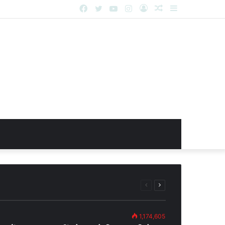
Facebook
Twitter
YouTube
Instagram
Log
Random
Sidebar
In
Article
Previous
Next
page
page
1,174,605