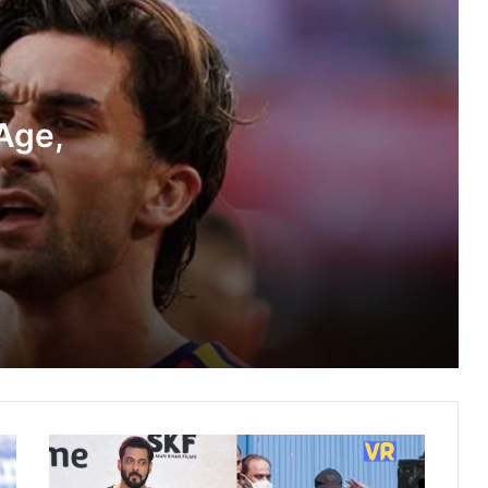
Family, Biography » StarsUnfolded
Madan Mitra Age, Wife, Children,
Family, Biography » StarsUnfolded
 Age,
Khizer Khaderi Age, Biography »
StarsUnfolded
Hal Williams Height, Age, Death, Wife,
Children, Family, Biography »
StarsUnfolded
Anurag Kumar (IPS) Age, Biography
Gitanjali J Angmo (Sonam Wangchuk’s
Wife) Husband, Children, Family,