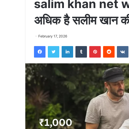
salim khan net wo
अधिक है सलीम खान की 
February 17, 2026
Facebook
Twitter
LinkedIn
Tumblr
Pinterest
Reddit