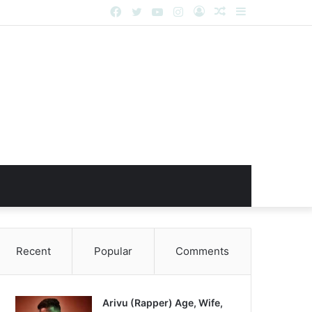
Facebook
Twitter
YouTube
Instagram
Log
Random
Sidebar
In
Article
Recent
Popular
Comments
Arivu (Rapper) Age, Wife,