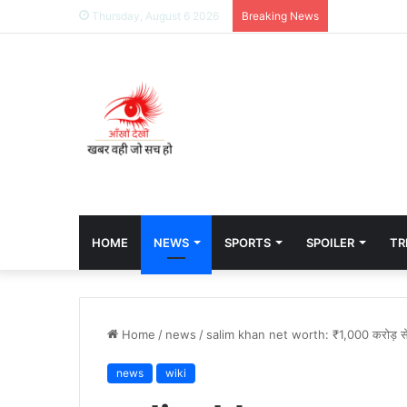
Thursday, August 6 2026
Breaking News
HOME
NEWS
SPORTS
SPOILER
TR
Home
/
news
/
salim khan net worth: ₹1,000 करोड़ से 
news
wiki