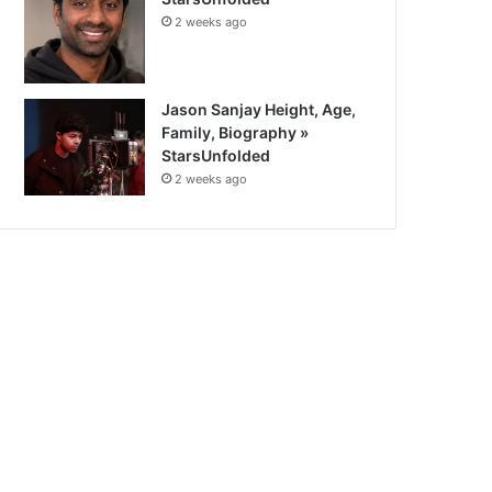
2 weeks ago
Jason Sanjay Height, Age,
Family, Biography »
StarsUnfolded
2 weeks ago