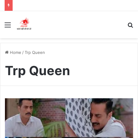
Menu
S
fo
Home
/
Trp Queen
Trp Queen