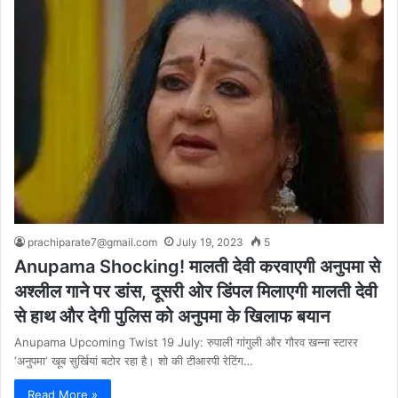
prachiparate7@gmail.com
July 19, 2023
5
Anupama Shocking! मालती देवी करवाएगी अनुपमा से
अश्लील गाने पर डांस, दूसरी ओर डिंपल मिलाएगी मालती देवी
से हाथ और देगी पुलिस को अनुपमा के खिलाफ बयान
Anupama Upcoming Twist 19 July: रुपाली गांगुली और गौरव खन्ना स्टारर
‘अनुपमा‘ खूब सुर्खियां बटोर रहा है। शो की टीआरपी रेटिंग…
Read More »