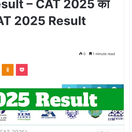
sult – CAT 2025 का
 CAT 2025 Result
0
1 minute read
VKontakte
Odnoklassniki
Pocket