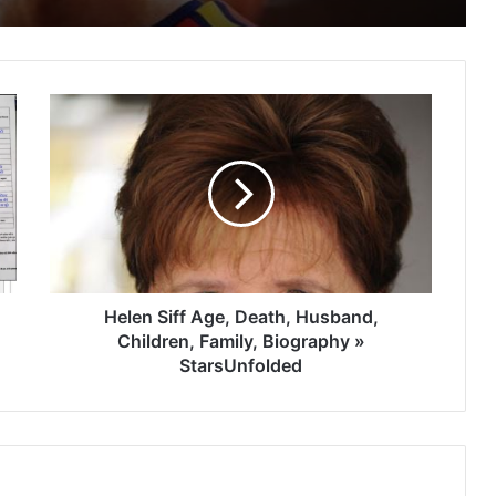
Anurag Kumar (IPS) Age, Biography
Gitanjali J Angmo (Sonam Wangchuk’s
Wife) Husband, Children, Family,
Biography » StarsUnfolded
Accessible Sustainability Alliance
(ASA) Origin, History, Founders,
Mission, And Business Biography »
StarsUnfolded
Helen Siff Age, Death, Husband,
Children, Family, Biography »
StarsUnfolded