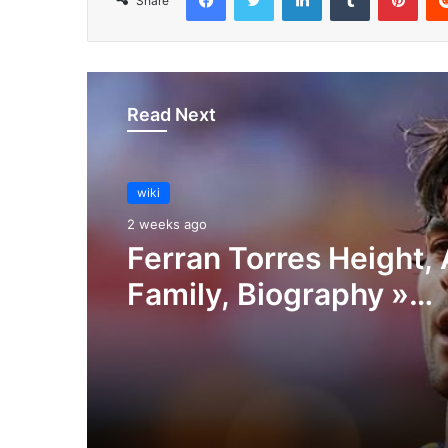
Share
Read Next
wiki
2 weeks ago
Ferran Torres Height,
Family, Biography »
StarsUnfolded