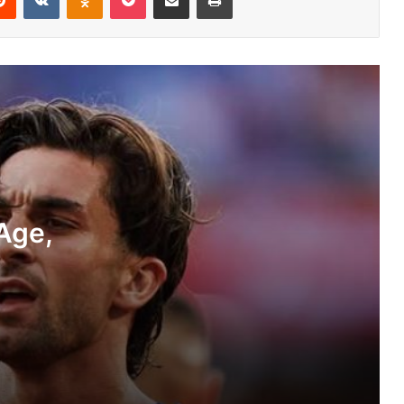
Barkha Trehan Height, Age, Husband,
Children, Family, Biography »
StarsUnfolded
Mykhailo Fedorov Age, Wife, Children,
Family, Biography » StarsUnfolded
Madan Mitra Age, Wife, Children,
Family, Biography » StarsUnfolded
 Age,
Khizer Khaderi Age, Biography »
StarsUnfolded
Hal Williams Height, Age, Death, Wife,
Children, Family, Biography »
StarsUnfolded