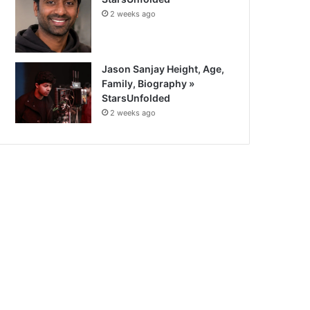
2 weeks ago
Jason Sanjay Height, Age,
Family, Biography »
StarsUnfolded
2 weeks ago