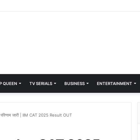
P QUEEN
TV SERIALS
BUSINESS
ENTERTAINMENT
परिणाम जारी | IIM CAT 2025 Result OUT