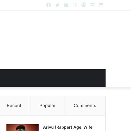
Facebook
Twitter
YouTube
Instagram
Log
Random
Sidebar
In
Article
Recent
Popular
Comments
Arivu (Rapper) Age, Wife,