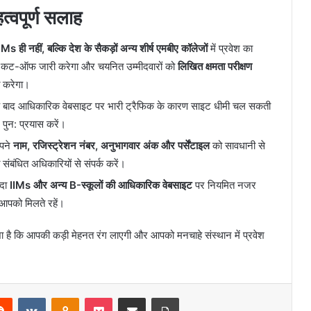
्वपूर्ण सलाह
ही नहीं, बल्कि देश के सैकड़ों अन्य शीर्ष एमबीए कॉलेजों
में प्रवेश का
पनी कट-ऑफ जारी करेगा और चयनित उम्मीदवारों को
लिखित क्षमता परीक्षण
त करेगा।
ीक बाद आधिकारिक वेबसाइट पर भारी ट्रैफिक के कारण साइट धीमी चल सकती
पुन: प्रयास करें।
अपने
नाम, रजिस्ट्रेशन नंबर, अनुभागवार अंक और पर्सेंटाइल
को सावधानी से
 संबंधित अधिकारियों से संपर्क करें।
ीदा
IIMs और अन्य B-स्कूलों की आधिकारिक वेबसाइट
पर नियमित नजर
 आपको मिलते रहें।
Ferran Torres Height, Age, Family,
Biography » StarsUnfolded
ा है कि आपकी कड़ी मेहनत रंग लाएगी और आपको मनचाहे संस्थान में प्रवेश
Himesh Patel Height, Age, Children,
Family, Biography » StarsUnfolded
erest
Reddit
VKontakte
Odnoklassniki
Pocket
Share via Email
Print