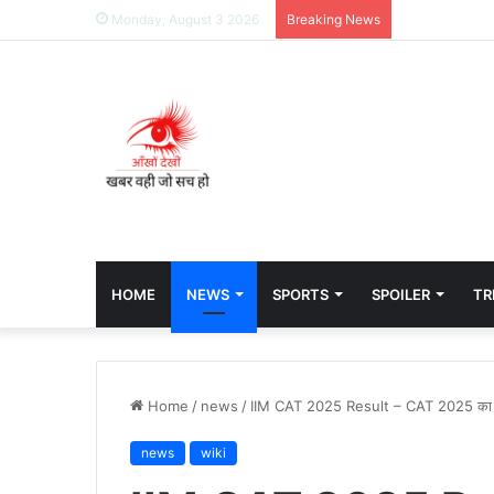
Monday, August 3 2026
Breaking News
HOME
NEWS
SPORTS
SPOILER
TR
Home
/
news
/
IIM CAT 2025 Result – CAT 2025 का 
news
wiki