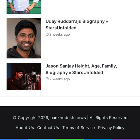
Uday Ruddarraju Biography »
StarsUnfolded
2 weeks ago
Jason Sanjay Height, Age, Family,
Biography » StarsUnfolded
2 weeks ago
© Copyright 2026, aankhodekhinews | All Rights Reserved
About Us
Contact Us
Terms of Service
Privacy Policy