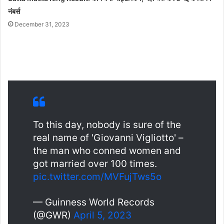
नंबर्स
December 31, 2023
To this day, nobody is sure of the
real name of 'Giovanni Vigliotto' –
the man who conned women and
got married over 100 times.
pic.twitter.com/MVFujTws5o
— Guinness World Records
(@GWR)
April 5, 2023