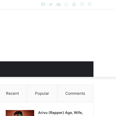
Facebook
Twitter
YouTube
Instagram
Log
Random
Sidebar
In
Article
Recent
Popular
Comments
Arivu (Rapper) Age, Wife,