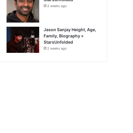
2 weeks ago
Jason Sanjay Height, Age,
Family, Biography »
StarsUnfolded
2 weeks ago