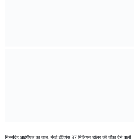
निस्संदेह आईपीएल का ताज, मुंबई इंडियंस 87 मिलियन डॉलर की चौंका देने वाली