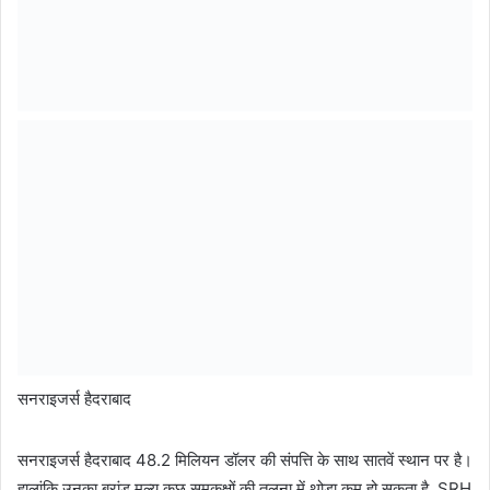
सनराइजर्स हैदराबाद
सनराइजर्स हैदराबाद 48.2 मिलियन डॉलर की संपत्ति के साथ सातवें स्थान पर है।
हालांकि उनका ब्रांड मूल्य कुछ समकक्षों की तुलना में थोड़ा कम हो सकता है, SRH