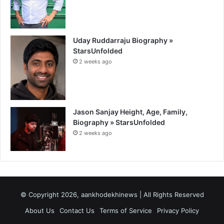
Uday Ruddarraju Biography »
StarsUnfolded
2 weeks ago
Jason Sanjay Height, Age, Family,
Biography » StarsUnfolded
2 weeks ago
© Copyright 2026, aankhodekhinews | All Rights Reserved
About Us
Contact Us
Terms of Service
Privacy Policy