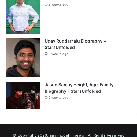
2 weeks ago
Uday Ruddarraju Biography »
StarsUnfolded
2 weeks ago
Jason Sanjay Height, Age, Family,
Biography » StarsUnfolded
2 weeks ago
© Copyright 2026, aankhodekhinews | All Rights Reserved