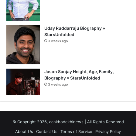
Uday Ruddarraju Biography »
StarsUnfolded
3 weeks ago
Jason Sanjay Height, Age, Family,
Biography » StarsUnfolded
3 weeks ago
© Copyright 2026, aankhodekhinews | All Rights Reserved
About Us
Contact Us
Terms of Service
Privacy Policy