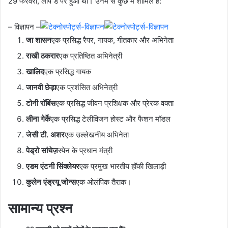
29 फरवरी, लीप डे पर हुआ था। उनमें से कुछ में शामिल हैं:
– विज्ञापन –
जा शासन
एक प्रसिद्ध रैपर, गायक, गीतकार और अभिनेता
राखी ठकरार
एक प्रतिष्ठित अभिनेत्री
खालिद
एक प्रसिद्ध गायक
जानवी छेड़ा
एक प्रशंसित अभिनेत्री
टोनी रॉबिंस
एक प्रसिद्ध जीवन प्रशिक्षक और प्रेरक वक्ता
लीना गेर्के
एक प्रसिद्ध टेलीविजन होस्ट और फैशन मॉडल
जेसी टी. अशर
एक उल्लेखनीय अभिनेता
पेड्रो सांचेज़
स्पेन के प्रधान मंत्री
एडम एंटनी सिंक्लेयर
एक प्रमुख भारतीय हॉकी खिलाड़ी
कुलेन एंड्रयू जोन्स
एक ओलंपिक तैराक।
सामान्य प्रश्न