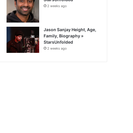
2 weeks ago
Jason Sanjay Height, Age,
Family, Biography »
StarsUnfolded
2 weeks ago