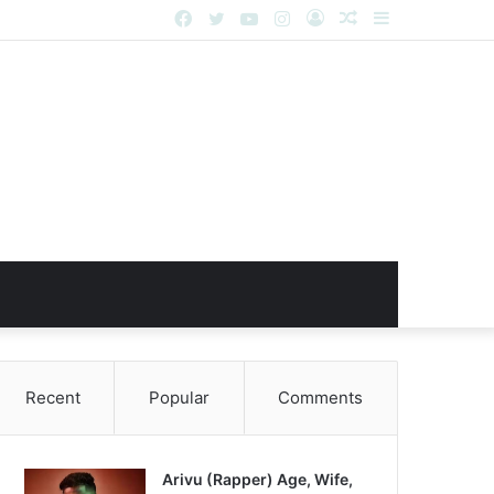
Facebook
Twitter
YouTube
Instagram
Log
Random
Sidebar
In
Article
Recent
Popular
Comments
Arivu (Rapper) Age, Wife,