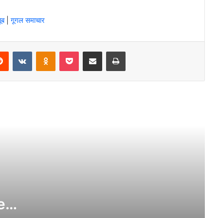
for the Spectacular Concert
ूब
|
गूगल समाचार
Splendid Natalie Portman Age, Height,
erest
Reddit
VKontakte
Odnoklassniki
Pocket
Share via Email
Print
Bio, Career in 2024
Siddharth Nigam Height, Age, Bio, Net
Worth, Family in 2024
‘मुझे हत्या करने के लिए प्रेरित किया जा सकता है’
धीमी शुरुआत के बाद किरण राव की फिल्म ने शानदार
सफलता के साथ रफ्तार पकड़ी
e
नेक्स्ट ऑन नेटफ्लिक्स इवेंट में नेटफ्लिक्स की नई
थ्रिलर का खुलासा हुआ